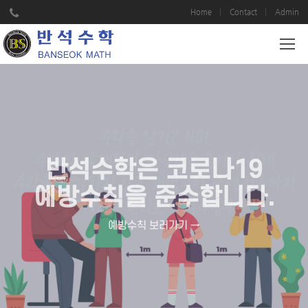
Home
Contact
Admin
>
수학은 암기? NO!
수학의 잠재력과 자신감을 높이기 위해
반석수학은 코로나19
수학을 암기하지 않고 개념부터 문제적용까지
예방수칙을 준수합니다.
철저하게 논리로 이해시킵니다.
예방수칙 보러가기 →